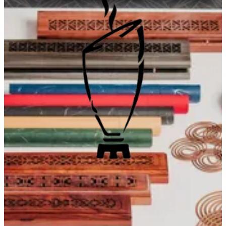
كِسرة بومشعل — الفروع
كِسرة بومشعل — الفروع
كِسرة بومشعل التجارية